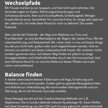
Wechselpfade
Wir Frauen merken es nur langsam, erst fast nicht wahrnehmbar. Die
Veränderungen im Zyklus. Stimmungsschwankungen und
Schweissausbrüche. Aber auch Erschöpftheit, Schlaflosigkeit. Weniger
Kreativität als sonst. Gereiztheit. Für manche früher, für einige sehr spät auf
der Lebensuhr. Ich hatte diese Phase für mich so definiert: Die zweite
Pubertät.
Aber wie bei der Pubertät - der Weg vom Mädchen zur Frau und
Fruchtbarkeit - so sind die Wechseljahre der Beginn der weisen Frau. Mit viel
Lebenserfahrung und Gelassenheit. Wir ruhen mehr in uns und lassen Dinge
los, die uns nicht mehr guttun oder auch abgeschlossen werden. Und wir
können uns wirklich auf diesen Lebensabschnitt freuen. Wir verlieren nichts
sondern gewinnen dazu. Auf diesem Weg finden wir jedoch so einige
Unwegsamkeiten und Unbefindlichkeiten durch den Hormonwechsel. Und
eine hilfreiche Hand für so manche Stelle auf diesen Pfaden wäre sehr
schön und wohltuend.
Balance finden
In beiden oben beschriebenen Fällen kann mit Yoga, Ernährung und
Meditation viel erreicht werden. Zudem gibt es spezielle Massagetechniken
und Abläufe zur Unterstützung des hormonellen Gleichgewichts und zur
Stärkung, die ich bei Kamala Ayurveda anbiete.
Diese Massage beruht auf der Creative‑Healing‑Methode von J. B.
Stephenson. Die in London lebende indische Gynäkologin Dr. Gowri Motha
hat diese Anwendung von den USA nach Europa gebracht, weiterentwickelt