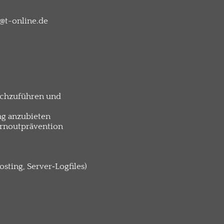
@t-online.de
rchzuführen und
ng anzubieten
rnoutprävention
sting, Server‑Logfiles)