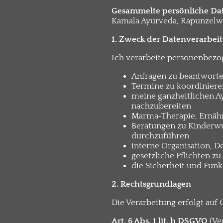
Gesammelte persönliche Da
Kamala Ayurveda, Rapunzelwe
1. Zweck der Datenverarbei
Ich verarbeite personenbezo
Anfragen zu beantwort
Termine zu koordiniere
meine ganzheitlichen 
nachzubereiten
Marma‑Therapie, Ernähr
Beratungen zu Kinderw
durchzuführen
interne Organisation, 
gesetzliche Pflichten zu
die Sicherheit und Funk
2. Rechtsgrundlagen
Die Verarbeitung erfolgt auf
Art. 6 Abs. 1 lit. b DSGVO
(Ve