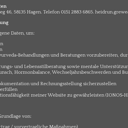
ten
g 46, 58135 Hagen. Telefon 0151 2883 6865. heidrun.grewe
tung
gene Daten, um:
en
n
Ayurveda‑Behandlungen und Beratungen vorzubereiten, du
ungs‑ und Lebensstilberatung sowie mentale Unterstützu
unsch, Hormonbalance, Wechseljahrsbeschwerden und Bu
Dokumentation und Rechnungsstellung sicherzustellen
 erfüllen
tionsfähigkeit meiner Website zu gewährleisten (IONOS‑Ho
 Grundlage von:
rtrag / vorvertragliche Maßnahmen)